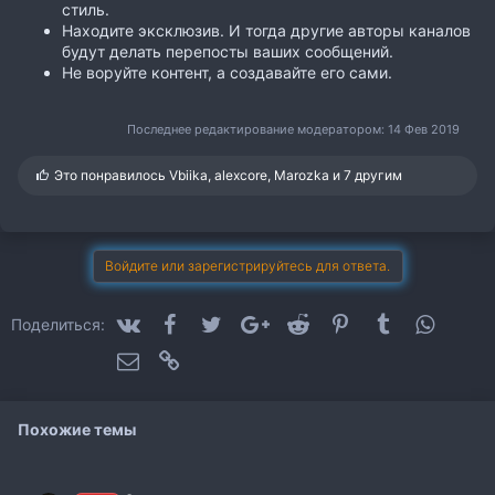
стиль.
Находите эксклюзив. И тогда другие авторы каналов
будут делать перепосты ваших сообщений.
Не воруйте контент, а создавайте его сами.
Последнее редактирование модератором:
14 Фев 2019
С
Это понравилось
Vbiika
,
alexcore
,
Marozka
и 7 другим
и
м
п
а
т
Войдите или зарегистрируйтесь для ответа.
и
и
:
VK
Facebook
Twitter
Google+
Reddit
Pinterest
Tumblr
WhatsA
Поделиться:
Электронная почта
Ссылка
Похожие темы