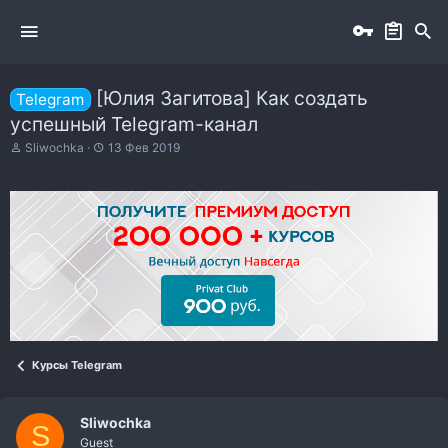
[Юлия Загитова] Как создать
Telegram
успешный Telegram-канал
А
Д
Sliwochka
13 Фев 2019
в
а
т
т
о
а
р
н
т
а
е
ч
м
а
ы
л
а
Курсы Telegram
Sliwochka
S
Guest