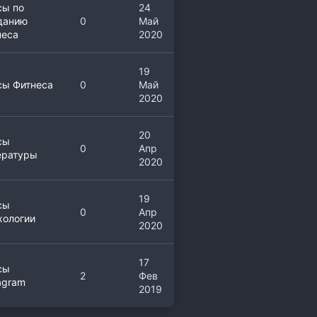
сы по
24
данию
0
Май
неса
2020
19
сы Фитнеса
0
Май
2020
20
сы
0
Апр
ературы
2020
19
сы
0
Апр
хологии
2020
17
сы
2
Фев
agram
2019