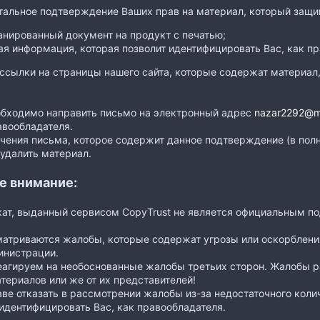
тальное подтверждение Ваших прав на материал, который защ
анированный документ на продукт с печатью;
я информация, которая позволит идентифицировать Вас, как пр
ссылки на страницы нашего сайта, которые содержат материа
обходимо направить письмо на электронный адрес
nazar2292@ma
вообладателя.
чения письма, которое содержит данное подтверждение (в полн
удалить материал.
е внимание:
кат, выданный сервисом CopyTrust не является официальным 
матриваются жалобы, которые содержат угрозы или оскорбления
инистрации.
еагируем на необоснованные жалобы третьих сторон. Жалобы р
териалов или же от их представителей!
аве отказать в рассмотрении жалобы из-за недостаточного коли
идентифицировать Вас, как правообладателя.