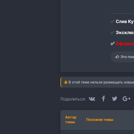
✅
Слив Ку
✅
Эксклюз
✅
Оформи
С
Это по
и
м
п
а
т
В этой теме нельзя размещать новые
и
и
:
VK
Facebook
Twitter
G
Поделиться:
Автор
Похожие темы
темы