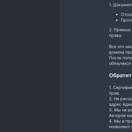
1. Докумен
Отск
Проча
2. Прямые 
права.
Все это не
домена пра
После полу
обязуемся 
Обратит
1. Сертифи
прав.
2. Не расс
адрес Адм
3. Мы не р
Авторов ма
4. Мы в пр
позволяют 