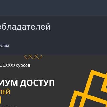
обладателей
телям