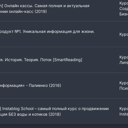
Кур
h] Онлайн кассы. Самая полная и актуальная
Соз
нии онлайн-касс (2019)
Биз
одукт №1. Уникальная информация для жизни.
Кур
Кур
 История. Теория. Поток [SmartReading]
Лит
Кур
нформация» - Палиенко (2016)
Пси
 Instablog School – самый полный курс о продвижении
Кур
Inst
ия БЕЗ воды и котиков (2018)