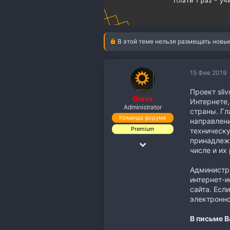
В этой теме нельзя размещать новые
15 Фев 2019
Проект sli
Glava
Интернете,
Administrator
страны. Гл
Команда форума
направлени
Premium
техническу
принадлежа
18 Дек 2018
числе и их
19,891
Администра
110,118
интернет-и
113
сайта. Есл
электронн
В письме В