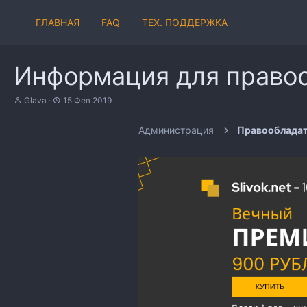
ГЛАВНАЯ
FAQ
ТЕХ. ПОДДЕРЖКА
Информация для право
А
Д
Glava
15 Фев 2019
в
а
т
т
Администрация
Правооблада
о
а
р
н
т
а
е
ч
м
а
ы
л
а