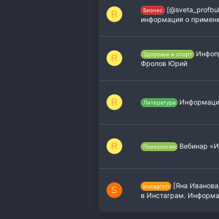
[@sveta_profbu
Бизнес
R
информация о примене
Инфопр
Здоровье и спорт
R
Фролов Юрий
R
Информация.
Литература
R
Вебинар «И
Психология
[Яна Иванова]
Instagram
S
в Инстаграм. Информац