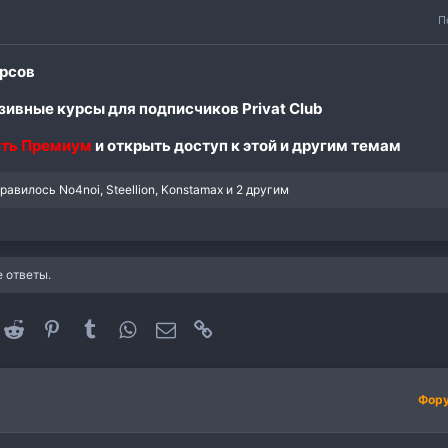
П
рсов
ивные курсы для подписчиков Privat Club
ть Премиум
и открыть доступ к этой и другим темам
нравилось
No4noi
,
Steellion
,
Konstamax
и 2 другим
 ответы.
oogle+
Reddit
Pinterest
Tumblr
WhatsApp
Электронная почта
Ссылка
Фор