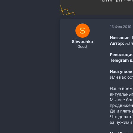
13 Фев 2019
S
Название:
Sliwochka
Автор:
Han
Guest
Революция
Telegram д
Наступили
Или как ос
Наше время
актуальным
Мы все бол
продвижени
Да и платн
Что делать
за чужими