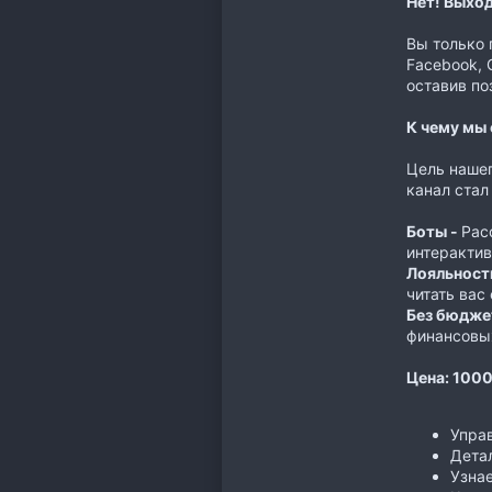
Нет! Выхо
Вы только 
Facebook, 
оставив по
К чему мы
Цель нашег
канал стал
Боты -
Рас
интерактив
Лояльност
читать вас
Без бюдже
финансовы
Цена: 1000
Упра
Детал
Узнае