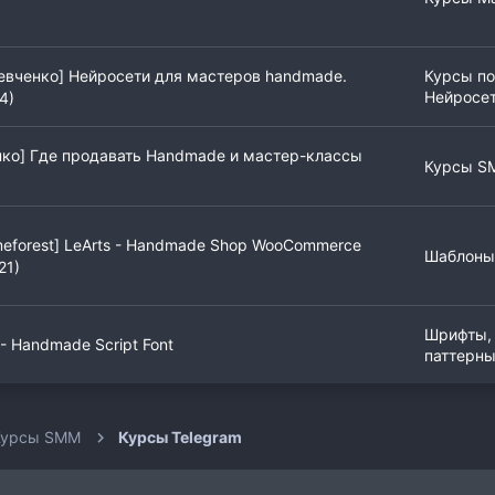
евченко] Нейросети для мастеров handmade.
Курсы по
Нейросе
4)
ко] Где продавать Handmade и мастер-классы
Курсы S
eforest] LeArts - Handmade Shop WooCommerce
Шаблоны
21)
Шрифты,
 - Handmade Script Font
паттерны
Курсы SMM
Курсы Telegram