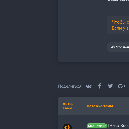
Чтобы с
Если у 
С
Это по
и
м
п
а
т
и
и
:
VK
Facebook
Twitter
G
Поделиться:
Автор
Похожие темы
темы
[Ника Веб
Маркетинг