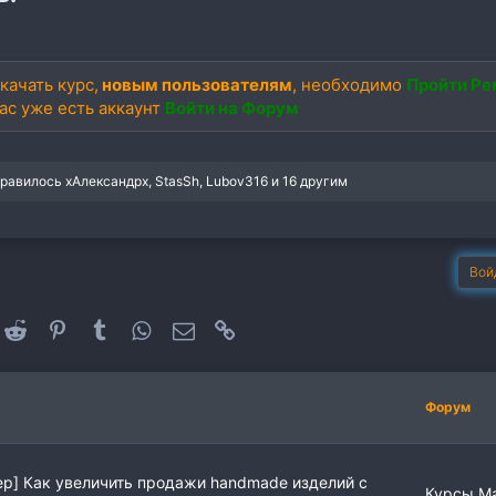
качать курс,
новым пользователям
, необходимо
Пройти Ре
вас уже есть аккаунт
Войти на Форум
нравилось
xАлександрx
,
StasSh
,
Lubov316
и 16 другим
Вой
oogle+
Reddit
Pinterest
Tumblr
WhatsApp
Электронная почта
Ссылка
Форум
ер] Как увеличить продажи handmade изделий с
Курсы М