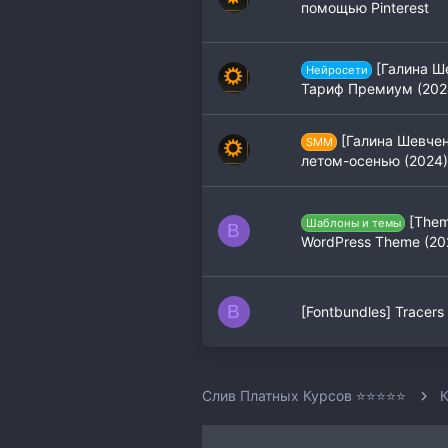
помощью Pinterest
[Галина Ш
Нейросети
Тариф Премиум (202
[Галина Шевчен
SMM
летом-осенью (2024)
[Them
Шаблоны и темы
B
WordPress Theme (20
B
[Fontbundles] Tracers
Слив Платных Курсов ⭐⭐⭐⭐⭐