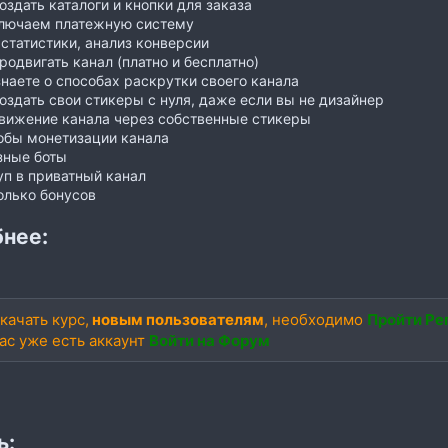
оздать каталоги и кнопки для заказа
лючаем платежную систему
статистики, анализ конверсии
родвигать канал (платно и бесплатно)
наете о способах раскрутки своего канала
оздать свои стикеры с нуля, даже если вы не дизайнер
вижение канала через собственные стикеры
обы монетизации канала
зные боты
п в приватный канал
олько бонусов
нее:
качать курс,
новым пользователям
, необходимо
Пройти Ре
вас уже есть аккаунт
Войти на Форум
ь: