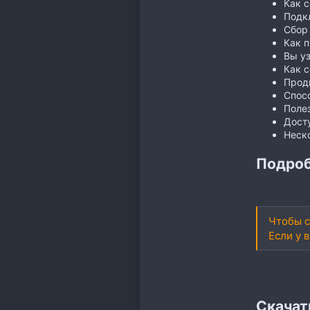
Как с
Подк
Сбор 
Как п
Вы уз
Как с
Прод
Спос
Поле
Досту
Неск
Подроб
Чтобы с
Если у 
Скачат