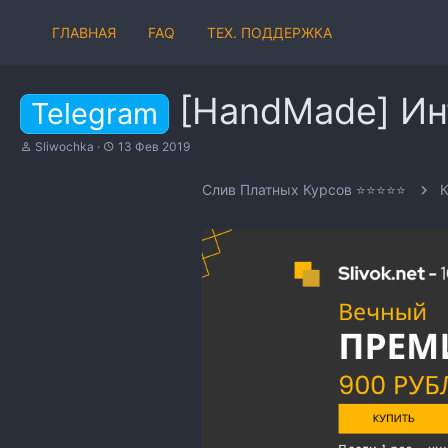
ГЛАВНАЯ
FAQ
ТЕХ. ПОДДЕРЖКА
[HandMade] Ин
Telegram
А
Д
Sliwochka
13 Фев 2019
в
а
т
т
Слив Платных Курсов ⭐⭐⭐⭐⭐
о
а
р
н
т
а
е
ч
м
а
ы
л
а