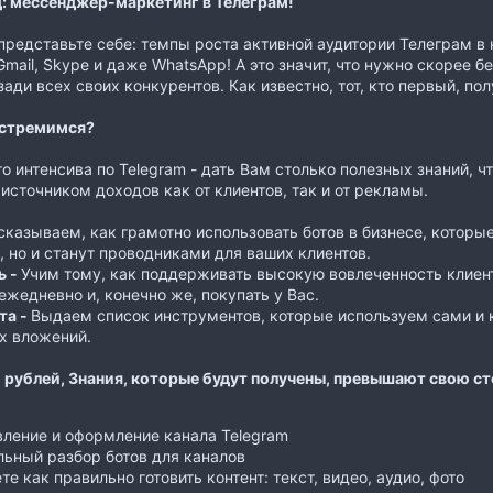
д: мессенджер-маркетинг в Телеграм!
представьте себе: темпы роста активной аудитории Телеграм в
Gmail, Skype и даже WhatsApp! А это значит, что нужно скорее 
зади всех своих конкурентов. Как известно, тот, кто первый, по
 стремимся?
о интенсива по Telegram - дать Вам столько полезных знаний, 
 источником доходов как от клиентов, так и от рекламы.
сказываем, как грамотно использовать ботов в бизнесе, которые
, но и станут проводниками для ваших клиентов.
ь -
Учим тому, как поддерживать высокую вовлеченность клиен
 ежедневно и, конечно же, покупать у Вас.
та -
Выдаем список инструментов, которые используем сами и 
х вложений.
 рублей, Знания, которые будут получены, превышают свою ст
вление и оформление канала Telegram
ьный разбор ботов для каналов
те как правильно готовить контент: текст, видео, аудио, фото