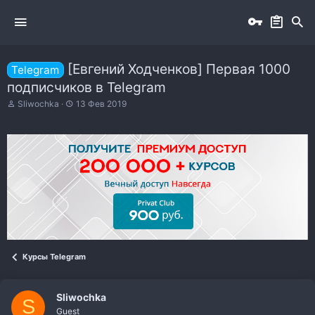
[Евгений Ходченков] Первая 1000
Telegram
подписчиков в Telegram
А
Д
Sliwochka
13 Фев 2019
в
а
т
т
о
а
р
н
т
а
е
ч
м
а
ы
л
а
Курсы Telegram
Sliwochka
S
Guest