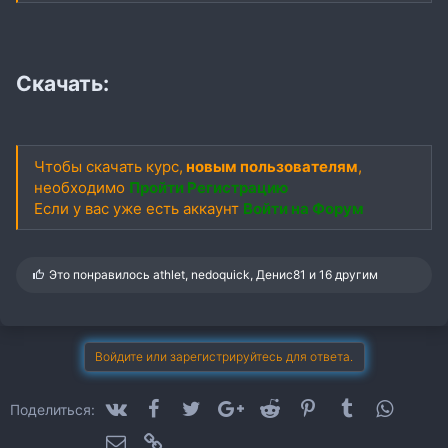
Скачать:
Чтобы скачать курс,
новым пользователям
,
необходимо
Пройти Регистрацию
Если у вас уже есть аккаунт
Войти на Форум
С
Это понравилось
athlet
,
nedoquick
,
Денис81
и 16 другим
и
м
п
а
т
Войдите или зарегистрируйтесь для ответа.
и
и
:
VK
Facebook
Twitter
Google+
Reddit
Pinterest
Tumblr
WhatsA
Поделиться:
Электронная почта
Ссылка