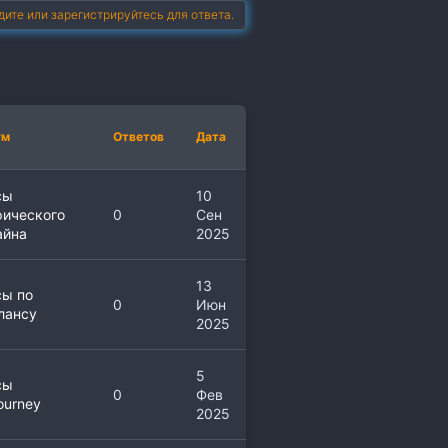
дите или зарегистрируйтесь для ответа.
ум
Ответов
Дата
сы
10
фического
0
Сен
айна
2025
13
сы по
0
Июн
лансу
2025
5
сы
0
Фев
ourney
2025