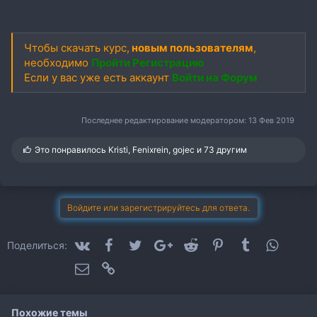
Чтобы скачать курс,
новым пользователям
,
необходимо
Пройти Регистрацию
Если у вас уже есть аккаунт
Войти на Форум
Последнее редактирование модератором:
13 Фев 2019
С
Это понравилось
Kristi
,
Fenixrein
,
gojec
и 73 другим
и
м
п
а
т
Войдите или зарегистрируйтесь для ответа.
и
и
:
VK
Facebook
Twitter
Google+
Reddit
Pinterest
Tumblr
WhatsA
Поделиться:
Электронная почта
Ссылка
Похожие темы