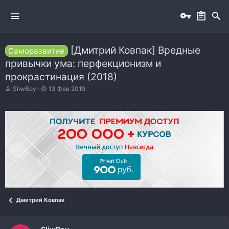
[Дмитрий Ковпак] Вредные
Саморазвитие
привычки ума: перфекционизм и
прокрастинация (2018)
А
Д
SliwBoy
13 Фев 2019
в
а
т
т
о
а
р
н
т
а
е
ч
м
а
ы
л
а
Дмитрий Ковпак