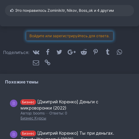
С
Это понравилось
Zominikitr
,
Nikov
,
Boss_ok
и 4 другим
и
м
п
а
т
Войдите или зарегистрируйтесь для ответа.
и
и
:
VK
Facebook
Twitter
Google+
Reddit
Pinterest
Tumblr
WhatsA
Поделиться:
Электронная почта
Ссылка
Похожие темы
[Дмитрий Коренко] Деньги с
Бизнес
B
микроворонки (2022)
Автор: booms
Ответы: 0
Бизнес Курсы
[Дмитрий Коренко] Ты при деньгах.
Бизнес
B