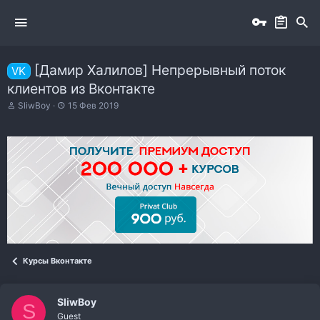
[Дамир Халилов] Непрерывный поток
VK
клиентов из Вконтакте
А
Д
SliwBoy
15 Фев 2019
в
а
т
т
о
а
р
н
т
а
е
ч
м
а
ы
л
а
Курсы Вконтакте
SliwBoy
S
Guest