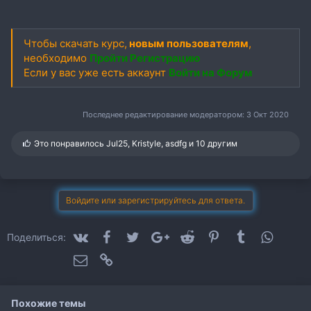
Чтобы скачать курс,
новым пользователям
,
необходимо
Пройти Регистрацию
Если у вас уже есть аккаунт
Войти на Форум
Последнее редактирование модератором:
3 Окт 2020
С
Это понравилось
Jul25
,
Kristyle
,
asdfg
и 10 другим
и
м
п
а
т
Войдите или зарегистрируйтесь для ответа.
и
и
:
VK
Facebook
Twitter
Google+
Reddit
Pinterest
Tumblr
WhatsA
Поделиться:
Электронная почта
Ссылка
Похожие темы