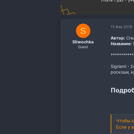
15 Фев 2019
S
Автор:
Crea
Sliwochka
Название:
S
Guest
**********
Sigrlami -
роскоши, к
Подроб
Чтобы с
Если у 