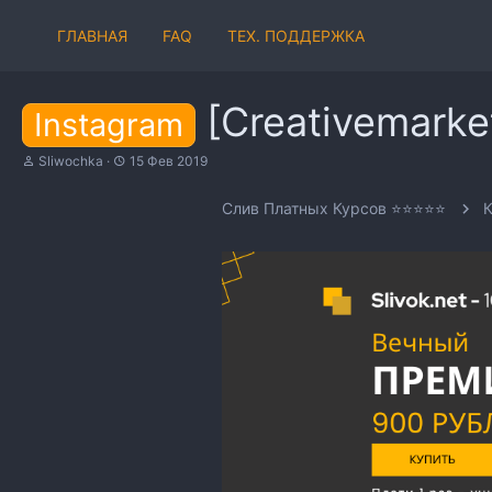
ГЛАВНАЯ
FAQ
ТЕХ. ПОДДЕРЖКА
[Creativemarke
Instagram
А
Д
Sliwochka
15 Фев 2019
в
а
т
т
Слив Платных Курсов ⭐⭐⭐⭐⭐
о
а
р
н
т
а
е
ч
м
а
ы
л
а