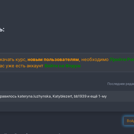
ь:
качать курс,
новым пользователям
, необходимо
Пройти Ре
вас уже есть аккаунт
Войти на Форум
Последнее ред
нравилось
kateryna.luzhynska
,
Katyblezert
,
bb1939
и ещё 1-му
Вой