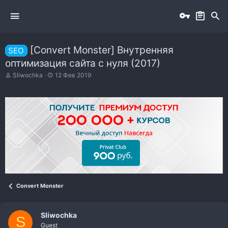
[Convert Monster] Внутренняя
SEO
оптимизация сайта с нуля (2017)
А
Д
Sliwochka
12 Фев 2019
в
а
т
т
о
а
р
н
т
а
е
ч
м
а
ы
л
а
Convert Monster
Sliwochka
S
Guest