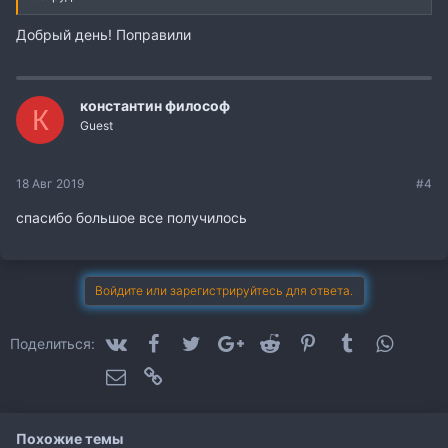
Добрый день! Поправили
константин философ
К
Guest
18 Авг 2019
#4
спасибо большое все получилось
Войдите или зарегистрируйтесь для ответа.
VK
Facebook
Twitter
Google+
Reddit
Pinterest
Tumblr
WhatsA
Поделиться:
Электронная почта
Ссылка
Похожие темы