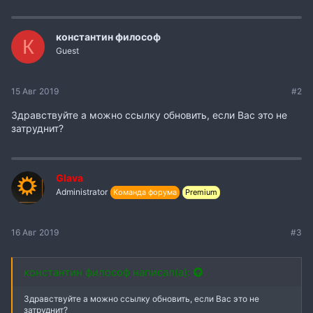
м
п
а
т
константин философ
К
и
Guest
и
:
15 Авг 2019
#2
Здравствуйте а можно ссылку обновить, если Вас это не
затруднит?
Glava
Administrator
Команда форума
Premium
16 Авг 2019
#3
константин философ написал(а):
Здравствуйте а можно ссылку обновить, если Вас это не
затруднит?