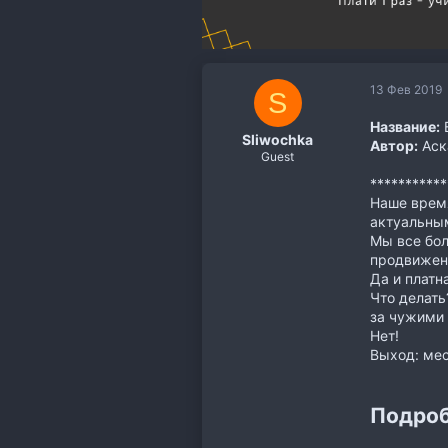
13 Фев 2019
S
Название:
В
Sliwochka
Автор:
Аск
Guest
**********
Наше время
актуальным
Мы все бол
продвижени
Да и платн
Что делать
за чужими
Нет!
Выход: ме
Подроб