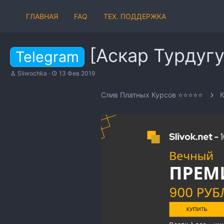
ГЛАВНАЯ
FAQ
ТЕХ. ПОДДЕРЖКА
[Аскар Турдугу
Telegram
А
Д
Sliwochka
13 Фев 2019
в
а
т
т
Слив Платных Курсов ⭐⭐⭐⭐⭐
о
а
р
н
т
а
е
ч
м
а
ы
л
а