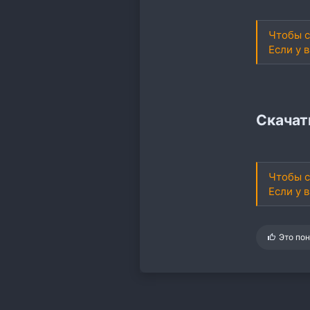
Чтобы с
Если у 
Скачат
Чтобы с
Если у 
С
Это по
и
м
п
а
т
и