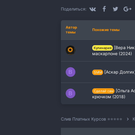
и
:
VK
Facebook
Twitter
G
Поделиться:
Автор
Похожие темы
темы
[Вера Ник
Кулинария
маскарпоне (2024)
B
[Аскар Долгих]
SMM
[Ольга А
Сделай сам
B
крючком (2018)
Слив Платных Курсов ⭐⭐⭐⭐⭐