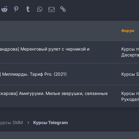
oogle+
Reddit
Pinterest
Tumblr
WhatsApp
Электронная почта
Ссылка
Форум
андрова] Меренговый рулет с черникой и
Курсы п
Десерт
 Миллиарды. Тариф Pro. (2021)
Курсы 
скарова] Амигуруми. Милые зверушки, связанные
Курсы п
Рукоде
Курсы SMM
Курсы Telegram