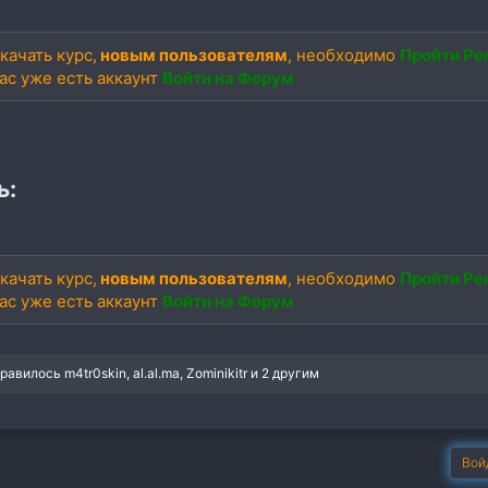
качать курс,
новым пользователям
, необходимо
Пройти Ре
вас уже есть аккаунт
Войти на Форум
ь:
качать курс,
новым пользователям
, необходимо
Пройти Ре
вас уже есть аккаунт
Войти на Форум
нравилось
m4tr0skin
,
al.al.ma
,
Zominikitr
и 2 другим
Вой