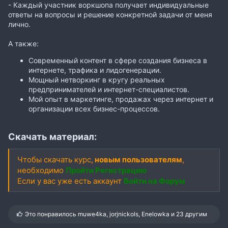
- Каждый участник воркшопа получает индивидуальные
ответы на вопросы и решение конкретной задачи от меня
лично.
А также:
Современный контент в сфере создания бизнеса в
интернете, трафика и лидогенерации.
Мощный нетворкинг в кругу реальных
предпринимателей и интернет-специалистов.
Мой опыт в маркетинге, продажах через интернет и
организации всех бизнес-процессов.
Скачать материал:
Чтобы скачать курс,
новым пользователям
,
необходимо
Пройти Регистрацию
Если у вас уже есть аккаунт
Войти на Форум
С
Это понравилось
muwe4ka
,
jorjnickols
,
Enelowka
и 23 другим
и