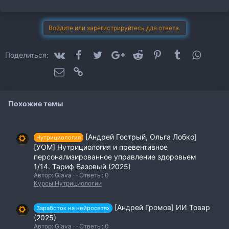
м
п
а
т
Войдите или зарегистрируйтесь для ответа.
и
и
:
VK
Facebook
Twitter
Google+
Reddit
Pinterest
Tumblr
WhatsA
Поделиться:
Электронная почта
Ссылка
Похожие темы
[Андрей Гострый, Ольга Лобко]
Нутрициология
[УОМ] Нутрициология и превентивное
персонализированное управление здоровьем
1/14. Тариф Базовый (2025)
Автор: Glava
Ответы: 0
Курсы Нутрициологии
[Андрей Громов] ИИ Товар
Заработок на нейросетях
(2025)
Автор: Glava
Ответы: 0