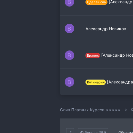
B
[Александр 
Сделай сам
B
Александр Новиков
B
[Александр Нов
Бизнес
B
[Александра
Кулинария
Слив Платных Курсов ⭐⭐⭐⭐⭐
Russian (RU)
Обратна