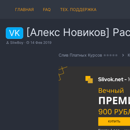
ГЛАВНАЯ
FAQ
ТЕХ. ПОДДЕРЖКА
[Алекс Новиков] Ра
VK
А
Д
SliwBoy
14 Фев 2019
в
а
т
т
Слив Платных Курсов ⭐⭐⭐⭐⭐
о
а
р
н
т
а
е
ч
м
а
ы
л
а