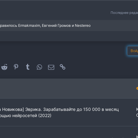
Последнее ред
нравилось
Ermakmaxim
,
Евгений Громов
и
Nestereo
Вой
oogle+
Reddit
Pinterest
Tumblr
WhatsApp
Электронная почта
Ссылка
 Новикова] Эврика. Зарабатывайте до 150 000 в месяц
ощью нейросетей (2022)