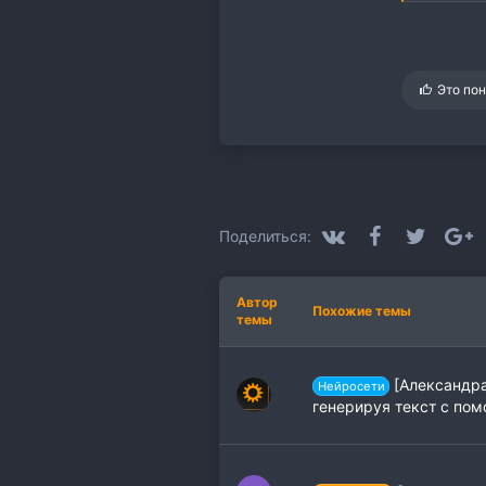
С
Это по
и
м
п
а
т
и
и
:
VK
Facebook
Twitter
G
Поделиться:
Автор
Похожие темы
темы
[Александра
Нейросети
генерируя текст с пом