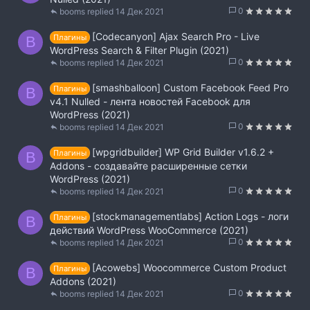
0
booms
14 Дек 2021
[Codecanyon] Ajax Search Pro - Live
Плагины
B
WordPress Search & Filter Plugin (2021)
0
booms
14 Дек 2021
[smashballoon] Custom Facebook Feed Pro
Плагины
B
v4.1 Nulled - лента новостей Facebook для
WordPress (2021)
0
booms
14 Дек 2021
[wpgridbuilder] WP Grid Builder v1.6.2 +
Плагины
B
Addons - создавайте расширенные сетки
WordPress (2021)
0
booms
14 Дек 2021
[stockmanagementlabs] Action Logs - логи
Плагины
B
действий WordPress WooCommerce (2021)
0
booms
14 Дек 2021
[Acowebs] Woocommerce Custom Product
Плагины
B
Addons (2021)
0
booms
14 Дек 2021