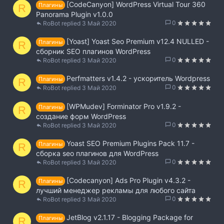
[CodeCanyon] WordPress Virtual Tour 360
Плагины
R
Panorama Plugin v1.0.0
0
RoBot
3 Май 2020
[Yoast] Yoast Seo Premium v12.4 NULLED -
Плагины
R
сборник SEO плагинов WordPress
0
RoBot
3 Май 2020
Perfmatters v1.4.2 - ускоритель Wordpress
Плагины
R
0
RoBot
3 Май 2020
[WPMudev] Forminator Pro v1.9.2 -
Плагины
R
создание форм WordPress
0
RoBot
3 Май 2020
Yoast SEO Premium Plugins Pack 11.7 -
Плагины
R
сборка seo плагинов для WordPress
0
RoBot
3 Май 2020
[Codecanyon] Ads Pro Plugin v4.3.2 -
Плагины
R
лучший менеджер рекламы для любого сайта
0
RoBot
3 Май 2020
JetBlog v2.1.17 - Blogging Package for
Плагины
R