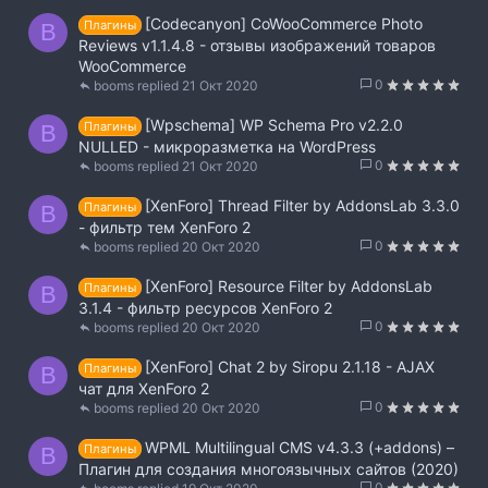
[Codecanyon] CoWooCommerce Photo
Плагины
B
Reviews v1.1.4.8 - отзывы изображений товаров
WooCommerce
0
booms
21 Окт 2020
[Wpschema] WP Schema Pro v2.2.0
Плагины
B
NULLED - микроразметка на WordPress
0
booms
21 Окт 2020
[XenForo] Thread Filter by AddonsLab 3.3.0
Плагины
B
- фильтр тем XenForo 2
0
booms
20 Окт 2020
[XenForo] Resource Filter by AddonsLab
Плагины
B
3.1.4 - фильтр ресурсов XenForo 2
0
booms
20 Окт 2020
[XenForo] Chat 2 by Siropu 2.1.18 - AJAX
Плагины
B
чат для XenForo 2
0
booms
20 Окт 2020
WPML Multilingual CMS v4.3.3 (+addons) –
Плагины
B
Плагин для создания многоязычных сайтов (2020)
0