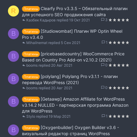
Clearfy Pro v3.3.5 – Обязательный плагин
Плагины
R
для успешного SEO продвижения сайта
3
Казбек Кадыров
19 Окт 2021
[Studiowombat] Плагин WP Optin Wheel
Плагины
B
Pro v3.4.0
1
Mihailnemat
5 Сен 2021
[pricebasedcountry] WooCommerce Price
Плагины
B
Based on Country Pro Add-on v2.10.2 (2021)
0
booms
20 Авг 2021
[polylang] Polylang Pro v3.1.1 - плагин
Плагины
B
перевода WordPress (2021)
0
booms
20 Авг 2021
[Getaawp] Amazon Affiliate for WordPress
Плагины
B
v3.14.2 NULLED - партнерская программа Amazon
для WordPress
1
Stylo
19 Мар 2021
[Oxygenbuilder] Oxygen Builder v3.6 -
Плагины
B
визуальный редактор страниц WordPress