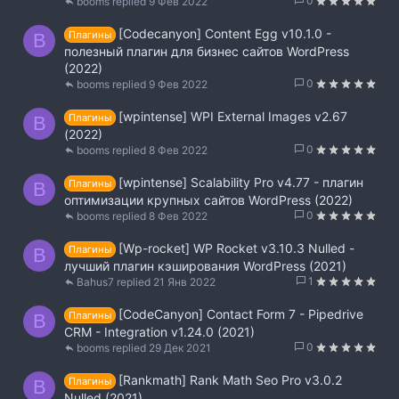
0
booms
9 Фев 2022
[Codecanyon] Content Egg v10.1.0 -
Плагины
B
полезный плагин для бизнес сайтов WordPress
(2022)
0
booms
9 Фев 2022
[wpintense] WPI External Images v2.67
Плагины
B
(2022)
0
booms
8 Фев 2022
[wpintense] Scalability Pro v4.77 - плагин
Плагины
B
оптимизации крупных сайтов WordPress (2022)
0
booms
8 Фев 2022
[Wp-rocket] WP Rocket v3.10.3 Nulled -
Плагины
B
лучший плагин кэширования WordPress (2021)
1
Bahus7
21 Янв 2022
[CodeCanyon] Contact Form 7 - Pipedrive
Плагины
B
CRM - Integration v1.24.0 (2021)
0
booms
29 Дек 2021
[Rankmath] Rank Math Seo Pro v3.0.2
Плагины
B
Nulled (2021)