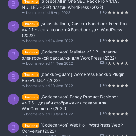
[aioseo] All in One SEO Pack Pro v4.1.9.1
Плагины
B
NULLED - SEO плагин WordPress (2022)
0
booms
6 Апр 2022
[smashballoon] Custom Facebook Feed Pro
Плагины
B
v4.2.1 - лента новостей Facebook для WordPress
(2022)
0
booms
14 Фев 2022
[Codecanyon] Mailster v3.1.2 – плагин
Плагины
B
электронной рассылки для WordPress (2022)
0
booms
14 Фев 2022
[backup-guard] WordPress Backup Plugin
Плагины
B
Pro v1.6.8.4 (2022)
0
booms
10 Фев 2022
[Codecanyon] Fancy Product Designer
Плагины
B
v4.7.5 - дизайн отображения товара для
WooCommerce (2022)
0
booms
10 Фев 2022
[Codecanyon] WebPio - WordPress WebP
Плагины
B
Converter (2022)