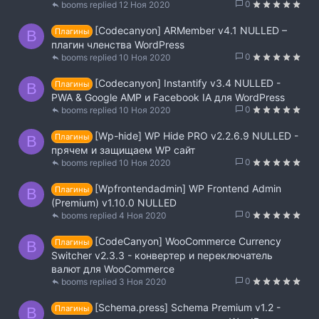
0
booms
12 Ноя 2020
[Codecanyon] ARMember v4.1 NULLED –
Плагины
B
плагин членства WordPress
0
booms
10 Ноя 2020
[Codecanyon] Instantify v3.4 NULLED -
Плагины
B
PWA & Google AMP и Facebook IA для WordPress
0
booms
10 Ноя 2020
[Wp-hide] WP Hide PRO v2.2.6.9 NULLED -
Плагины
B
прячем и защищаем WP сайт
0
booms
10 Ноя 2020
[Wpfrontendadmin] WP Frontend Admin
Плагины
B
(Premium) v1.10.0 NULLED
0
booms
4 Ноя 2020
[CodeCanyon] WooCommerce Currency
Плагины
B
Switcher v2.3.3 - конвертер и переключатель
валют для WooCommerce
0
booms
3 Ноя 2020
[Schema.press] Schema Premium v1.2 -
Плагины
B