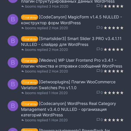
плагин структурированных данных WordPress
0
booms
3 Ноя 2020
[CodeСanyon] MagicForm v1.4.5 NULLED -
Плагины
B
конструктор форм WordPress
0
booms
2 Ноя 2020
[Smartslider3] Smart Slider 3 PRO v3.4.1.11
Плагины
B
NULLED - слайдер для WordPress
0
booms
2 Ноя 2020
[Wedevs] WP User Frontend Pro v3.4.1 -
Плагины
B
плагин членства и отправки сообщений WordPress
0
booms
2 Ноя 2020
[Getwooplugins] Плагин WooCommerce
Плагины
B
Variation Swatches Pro v1.1.0
0
booms
1 Ноя 2020
[Codecanyon] WordPress Real Category
Плагины
B
Management v3.4.0 NULLED - организация
категорий WordPress
0
booms
1 Ноя 2020
[Powerpackelements] PowerPack for
Плагины