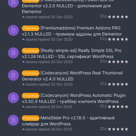
B
Elementor v2.2.0 NULLED - дополнения для
Elementor
0
booms
30 Окт 2020
[Premiumaddons] Premium Addons PRO
Плагины
B
v2.1.3 NULLED - премиум аддоны для Elementor
0
booms
30 Окт 2020
[Really-simple-ssl] Really Simple SSL Pro
Плагины
B
v2.1.24 NULLED - SSL сертификат WordPress
0
booms
30 Окт 2020
[Codecanyon] WordPress Real Thumbnail
Плагины
B
Generator v2.4.0 NULLED
0
booms
30 Окт 2020
[Codecanyon] WordPress Automatic Plugin
Плагины
B
v3.50.9 NULLED - граббер контента WordPress
0
booms
29 Окт 2020
MetaSlider Pro v2.18.0 - адаптивный
Плагины
B
слайдер для WordPress
0
booms
29 Окт 2020