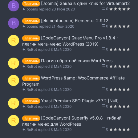
[Joomla] Заказ в один клик for Virtuemart2
Плагины
B
0
booms
23 Июн 2020
[elementor.com] Elementor 2.9.12
Плагины
B
0
booms
21 Июн 2020
[CodeCanyon] QuadMenu Pro v1.8.4 -
Плагины
R
плагин мега-меню WordPress (2019)
0
RoBot
3 Май 2020
Плагин обратной связи WordPress
Плагины
R
0
RoBot
3 Май 2020
WordPress &amp; WooCommerce Affiliate
Плагины
R
Program
0
RoBot
3 Май 2020
Yoast Premium SEO Plugin v7.7.2 [Null]
Плагины
R
0
RoBot
3 Май 2020
[CodeCanyon] Superfly v5.0.8 - гибкий
Плагины
R
плагин меню для WordPress
0
RoBot
3 Май 2020