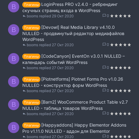
LoginPress PRO v2.4.0 - ребрендинг
Плагины
B
скучных страниц входа в WordPress
0
booms
29 Окт 2020
[Devowl] Real Media Library v4.10.0
Плагины
B
NULLED - продвинутый редактор медиафайлов
WordPress
0
booms
27 Окт 2020
[CodeCanyon] EventOn v3.0.1 NULLED –
Плагины
B
календарь событий WordPress
0
booms
27 Окт 2020
[Piotnetforms] Piotnet Forms Pro v1.0.26
Плагины
B
NULLED - конструктор форм WordPress
0
booms
27 Окт 2020
[Barn2] WooCommerce Product Table v2.7
Плагины
B
NULLED - таблица товаров WordPress
0
booms
27 Окт 2020
[Happyaddons] Happy Elementor Addons
Плагины
B
Pro v1.11.0 NULLED - аддон для Elementor
0
booms
27 Окт 2020