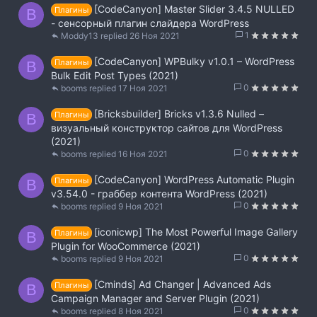
[CodeCanyon] Master Slider 3.4.5 NULLED
Плагины
B
- сенсорный плагин слайдера WordPress
1
Moddy13
26 Ноя 2021
[CodeCanyon] WPBulky v1.0.1 – WordPress
Плагины
B
Bulk Edit Post Types (2021)
0
booms
17 Ноя 2021
[Bricksbuilder] Bricks v1.3.6 Nulled –
Плагины
B
визуальный конструктор сайтов для WordPress
(2021)
0
booms
16 Ноя 2021
[CodeCanyon] WordPress Automatic Plugin
Плагины
B
v3.54.0 - граббер контента WordPress (2021)
0
booms
9 Ноя 2021
[iconicwp] The Most Powerful Image Gallery
Плагины
B
Plugin for WooCommerce (2021)
0
booms
9 Ноя 2021
[Cminds] Ad Changer | Advanced Ads
Плагины
B
Campaign Manager and Server Plugin (2021)
0
booms
8 Ноя 2021