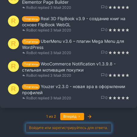
Elementor Page Builder
0
RoBot
3 Май 2020
Real 3D FlipBook v3.9 - создание книг на
Плагины
R
основе FlipBook WebGL
0
RoBot
3 Май 2020
UberMenu v3.6 – плагин Mega Menu для
Плагины
R
WordPress
0
RoBot
3 Май 2020
WooCommerce Notification v1.3.9.8 -
Плагины
R
стильная мотивация покупки
0
RoBot
3 Май 2020
Youzer v2.3.0 - новая эра в оформлении
Плагины
R
профилей
0
RoBot
3 Май 2020
Last
1 из 2
Вперёд
Войдите или зарегистрируйтесь для ответа.