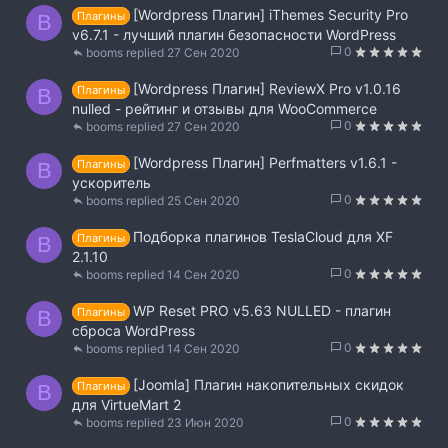
[Wordpress Плагин] iThemes Security Pro
Плагины
B
v6.7.1 - лучший плагин безопасности WordPress
0
booms
27 Сен 2020
[Wordpress Плагин] ReviewX Pro v1.0.16
Плагины
B
nulled - рейтинг и отзывы для WooCommerce
0
booms
27 Сен 2020
[Wordpress Плагин] Perfmatters v1.6.1 -
Плагины
B
ускоритель
0
booms
25 Сен 2020
Подборка плагинов TeslaCloud для XF
Плагины
B
2.1.10
0
booms
14 Сен 2020
WP Reset PRO v5.63 NULLED - плагин
Плагины
B
сброса WordPress
0
booms
14 Сен 2020
[Joomla] Плагин накопительных скидок
Плагины
B
для VirtueMart 2
0
booms
23 Июн 2020