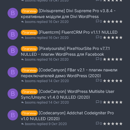
booms
19 Окт 2020
[Divisupreme] Divi Supreme Pro v3.8.4 -
Плагины
B
креативные модули для Divi WordPress
0
booms
16 Окт 2020
[Fluentcrm] FluentCRM Pro v1.1.1 NULLED
Плагины
B
0
booms
16 Окт 2020
[Pixelyoursite] PixelYourSite Pro v7.7.1
Плагины
B
NULLED - плагин WordPress для Facebook
0
booms
16 Окт 2020
[CodeCanyon] FBar v2.1 - плагин панели
Плагины
B
переключателей демо WordPress (2020)
0
booms
14 Окт 2020
[CodeCanyon] WordPress Multisite User
Плагины
B
Sync/Unsync v1.4.0 NULLED (2020)
0
booms
14 Окт 2020
[Codecanyon] Addchat Codeigniter Pro
Плагины
B
v1.0 NULLED (2020)
0
booms
9 Окт 2020