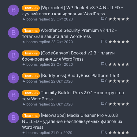
[Wp-rocket] WP Rocket v3.7.4 NULLED -
Плагины
B
лучший плагин кэширования WordPress
0
booms
23 Окт 2020
Wordfence Security Premium v7.4.12 -
Плагины
B
тотальная защита для WordPress
0
booms
23 Окт 2020
[CodeCanyon] Booked v2.3 - плагин
Плагины
B
бронирования для WordPress
0
booms
23 Окт 2020
[Buddyboss] BuddyBoss Platform 1.5.3
Плагины
B
0
booms
22 Окт 2020
Themify Builder Pro v2.0.1 - конструктор
Плагины
B
тем WordPress
0
booms
22 Окт 2020
[Meowapps] Media Cleaner Pro v6.0.8
Плагины
B
NULLED - удаление неиспользуемых файлов из
WordPress
0
booms
21 Окт 2020