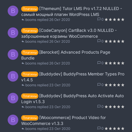
[Themeum] Tutor LMS Pro v1.7.2 NULLED -
Плагины
B
самый мощный плагин WordPress LMS
0
booms
26 Окт 2020
[CodeCanyon] CartBack v3.0 NULLED -
Плагины
B
заброшенные корзины WooCommerce
0
booms
26 Окт 2020
[Berocket] Advanced Products Page
Плагины
B
Bundle
0
booms
26 Окт 2020
[Buddydev] BuddyPress Member Types Pro
Плагины
B
v1.4.5
0
booms
23 Окт 2020
[Buddydev] BuddyPress Auto Activate Auto
Плагины
B
Login v1.5.3
0
booms
23 Окт 2020
[Woocommerce] Product Video for
Плагины
B
WooCommerce v1.3.3
0
booms
23 Окт 2020