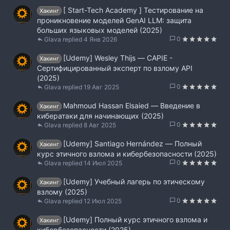
[ Start-Tech Academy ] Тестирование на
Хакинг
проникновение моделей GenAI LLM: защита
больших языковых моделей (2025)
0
Glava
4 Янв 2026
[Udemy] Wesley Thijs ― CAPIE -
Хакинг
Сертифицированный эксперт по взлому API
(2025)
0
Glava
19 Авг 2025
Mahmoud Hassan Elsaied ― Введение в
Хакинг
кибератаки для начинающих (2025)
0
Glava
8 Авг 2025
[Udemy] Santiago Hernández ― Полный
Хакинг
курс этичного взлома и кибербезопасности (2025)
0
Glava
14 Июл 2025
[Udemy] Учебный лагерь по этическому
Хакинг
взлому (2025)
0
Glava
12 Июл 2025
[Udemy] Полный курс этичного взлома и
Хакинг
кибербезопасности (2025)