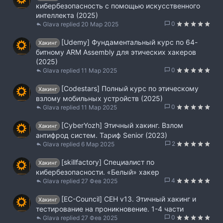
кибербезопасность с помощью искусственного
интеллекта (2025)
0
Glava
20 Мар 2025
[Udemy] Фундаментальный курс по 64-
Хакинг
битному ARM Assembly для этических хакеров
(2025)
0
Glava
11 Мар 2025
[Codestars] Полный курс по этическому
Хакинг
взлому мобильных устройств (2025)
0
Glava
11 Мар 2025
[CyberYozh] Этичный хакинг. Взлом
Хакинг
антифрод систем. Тариф Senior (2023)
2
Glava
6 Мар 2025
[skillfactory] Специалист по
Хакинг
кибербезопасности. «Белый» хакер
4
Glava
27 Фев 2025
[EC-Council] CEH v13. Этичный хакинг и
Хакинг
тестирование на проникновение. 1-4 части
0
Glava
27 Фев 2025