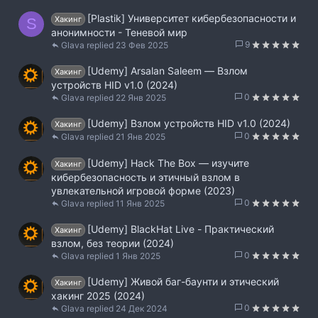
[Plastik] Университет кибербезопасности и
Хакинг
S
анонимности - Теневой мир
9
Glava
23 Фев 2025
[Udemy] Arsalan Saleem ― Взлом
Хакинг
устройств HID v1.0 (2024)
0
Glava
22 Янв 2025
[Udemy] Взлом устройств HID v1.0 (2024)
Хакинг
0
Glava
21 Янв 2025
[Udemy] Hack The Box — изучите
Хакинг
кибербезопасность и этичный взлом в
увлекательной игровой форме (2023)
0
Glava
11 Янв 2025
[Udemy] BlackHat Live - Практический
Хакинг
взлом, без теории (2024)
0
Glava
1 Янв 2025
[Udemy] Живой баг-баунти и этический
Хакинг
хакинг 2025 (2024)
0
Glava
24 Дек 2024