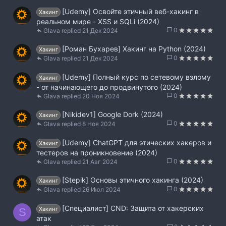
[Udemy] Освойте этичный веб-хакинг в
Хакинг
реальном мире - XSS и SQLi (2024)
0
Glava
21 Дек 2024
[Роман Бухарев] Хакинг на Python (2024)
Хакинг
0
Glava
21 Дек 2024
[Udemy] Полный курс по сетевому взлому
Хакинг
- от начинающего до продвинутого (2024)
0
Glava
20 Ноя 2024
[Nikidev1] Google Dork (2024)
Хакинг
0
Glava
8 Ноя 2024
[Udemy] ChatGPT для этических хакеров и
Хакинг
тестеров на проникновение (2024)
0
Glava
21 Авг 2024
[Stepik] Основы этичного хакинга (2024)
Хакинг
0
Glava
26 Июл 2024
[Специалист] CND: Защита от хакерских
Хакинг
S
атак