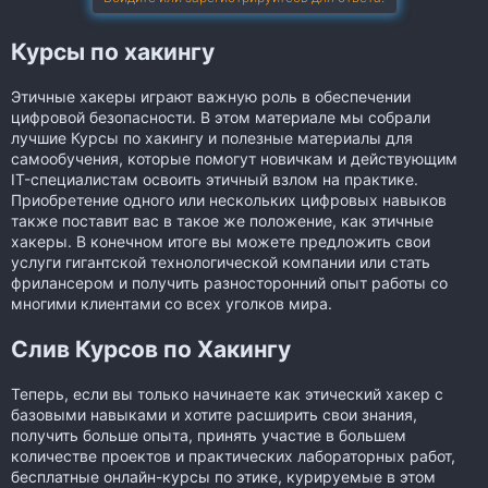
е
и
с
я
Курсы по хакингу
а
ц
и
Этичные хакеры играют важную роль в обеспечении
я
цифровой безопасности. В этом материале мы собрали
лучшие Курсы по хакингу и полезные материалы для
самообучения, которые помогут новичкам и действующим
IT-специалистам освоить этичный взлом на практике.
Приобретение одного или нескольких цифровых навыков
также поставит вас в такое же положение, как этичные
хакеры. В конечном итоге вы можете предложить свои
услуги гигантской технологической компании или стать
фрилансером и получить разносторонний опыт работы со
многими клиентами со всех уголков мира.
Слив Курсов по Хакингу
Теперь, если вы только начинаете как этический хакер с
базовыми навыками и хотите расширить свои знания,
получить больше опыта, принять участие в большем
количестве проектов и практических лабораторных работ,
бесплатные онлайн-курсы по этике, курируемые в этом