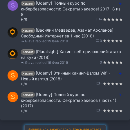
П
[Udemy] Полный курс по
Хакинг
S
е
кибербезопасности: Секреты хакеров! 2017 -8 из
р
8
е
–
Н/Д
а
[Василий Медведев, Азамат Арсланов]
д
Хакинг
Свободный Интернет за 1 час (2018)
р
0
Glava
19 Фев 2019
е
с
[Pluralsight] Хакинг веб-приложений: атака
Хакинг
а
на куки (2018)
ц
0
Glava
19 Фев 2019
и
я
П
[Udemy] Этичный хакинг-Взлом Wifi -
Хакинг
S
е
Новый взгляд (2018)
р
–
Н/Д
е
П
[Udemy] Полный курс по
а
Хакинг
S
е
кибербезопасности. Секреты хакеров (часть 1)
д
р
(2017)
р
е
–
Н/Д
е
а
с
д
а
р
ц
Войдите или зарегистрируйтесь для ответа.