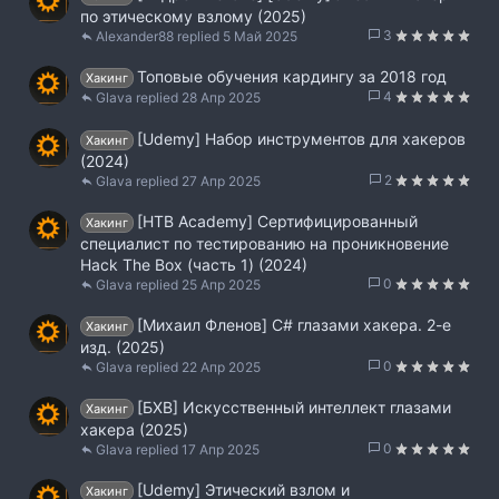
по этическому взлому (2025)
3
Alexander88
5 Май 2025
Топовые обучения кардингу за 2018 год
Хакинг
4
Glava
28 Апр 2025
[Udemy] Набор инструментов для хакеров
Хакинг
(2024)
2
Glava
27 Апр 2025
[HTB Academy] Сертифицированный
Хакинг
специалист по тестированию на проникновение
Hack The Box (часть 1) (2024)
0
Glava
25 Апр 2025
[Михаил Фленов] C# глазами хакера. 2-е
Хакинг
изд. (2025)
0
Glava
22 Апр 2025
[БХВ] Искусственный интеллект глазами
Хакинг
хакера (2025)
0
Glava
17 Апр 2025
[Udemy] Этический взлом и
Хакинг