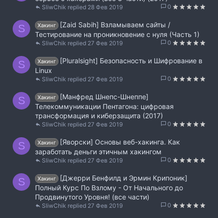
0
SliwChik
28 Фев 2019
[Zaid Sabih] Взламываем сайты /
Хакинг
S
Тестирование на проникновение с нуля (Часть 1)
0
SliwChik
27 Фев 2019
[Pluralsight] Безопасность и Шифрование в
Хакинг
S
Linux
0
SliwChik
27 Фев 2019
[Манфред Шнепс-Шнеппе]
Хакинг
S
Телекоммуникации Пентагона: цифровая
трансформация и киберзащита (2017)
0
SliwChik
27 Фев 2019
[Яворски] Основы веб-хакинга. Как
Хакинг
S
заработать деньги этичным хакингом
0
SliwChik
27 Фев 2019
[Джерри Бенфилд и Эрмин Крипоник]
Хакинг
S
Полный Курс По Взлому - От Начального до
Продвинутого Уровня! (все части)
0
SliwChik
27 Фев 2019