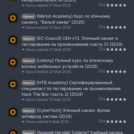
0
Glava
21 Июн 2025
[Merion Academy] Курс по этичному
Хакинг
хакингу. "Белый хакер" (2025)
0
Glava
17 Июн 2025
[EC-Council] CEH v13. Этичный хакинг и
Хакинг
тестирование на проникновение (часть 5) (2024)
0
Glava
27 Май 2025
[Udemy] Полный курс по этическому
Хакинг
взлому мобильных устройств (2025)
0
Glava
22 Май 2025
[HTB Academy] Сертифицированный
Хакинг
специалист по тестированию на проникновение
Hack The Box (часть 2) (2024)
0
Glava
15 Май 2025
[CyberYozh] Этичный хакинг. Взлом
Хакинг
антифрод систем (2024)
0
Glava
9 Май 2025
[Андрей Негойе] [Udemy] Учебный лагерь
Хакинг