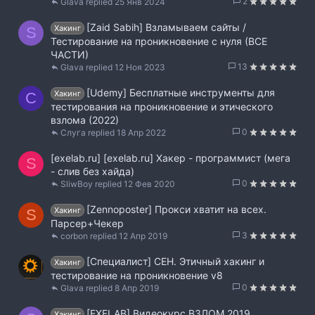
2
Glava
25 Янв 2024
[Zaid Sabih] Взламываем сайты /
Хакинг
S
Тестирование на проникновение с нуля (ВСЕ
ЧАСТИ)
13
Glava
12 Ноя 2023
[Udemy] Бесплатные инструменты для
Хакинг
С
тестирования на проникновение и этического
взлома (2022)
0
Слуга
18 Апр 2022
[exelab.ru] [exelab.ru] Хакер - программист (мега
S
- слив без хайда)
0
SliwBoy
12 Фев 2020
[Zennoposter] Прокси хватит на всех.
Хакинг
S
Парсер+Чекер
3
corbon
12 Апр 2019
[Специалист] CEH. Этичный хакинг и
Хакинг
тестирование на проникновение v8
0
Glava
8 Апр 2019
[EXELAB] Видеокурс ВЗЛОМ 2019
Хакинг