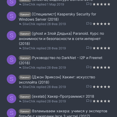
S
0
SliwChik
1 Мар 2019
[Специалист] Kaspersky Security for
Хакинг
S
Windows Server (2018)
0
SliwChik
28 Фев 2019
[ghost и Злой Дядька] Paranoid. Курс по
Хакинг
S
анонимности и безопасности в сети интернет
(2018)
0
SliwChik
28 Фев 2019
Руководство по DarkNet - I2P и Freenet
Хакинг
S
(2018)
0
SliwChik
28 Фев 2019
[Джон Эриксон] Хакинг: искусство
Хакинг
S
эксплойта (2018)
0
SliwChik
28 Фев 2019
[exelab] Хакер-Программист 2018
Хакинг
S
0
SliwChik
28 Фев 2019
Взламываем хакера: учимся у экспертов
Хакинг
S
борьбе с хакерами (все 3 части) (2017)