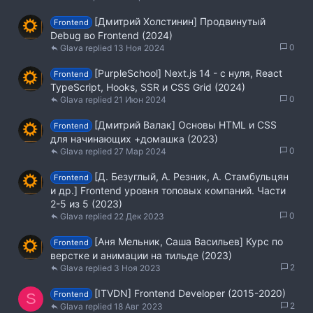
[Дмитрий Холстинин] Продвинутый
Frontend
Debug во Frontend (2024)
0
Glava
13 Ноя 2024
[PurpleSchool] Next.js 14 - с нуля, React
Frontend
TypeScript, Hooks, SSR и CSS Grid (2024)
0
Glava
21 Июн 2024
[Дмитрий Валак] Основы HTML и CSS
Frontend
для начинающих +домашка (2023)
0
Glava
27 Мар 2024
[Д. Безуглый, А. Резник, А. Стамбульцян
Frontend
и др.] Frontend уровня топовых компаний. Части
2-5 из 5 (2023)
0
Glava
22 Дек 2023
[Аня Мельник, Саша Васильев] Курс по
Frontend
верстке и анимации на тильде (2023)
2
Glava
3 Ноя 2023
[ITVDN] Frontend Developer (2015-2020)
Frontend
S
2
Glava
18 Авг 2023