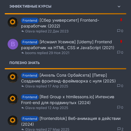
ЭФФЕКТИВНЫЕ КУРСЫ
З
[Сбер университет] Frontend-
Frontend
а
разработчик (2022)
к
0
Glava
22 Дек 2023
р
З
[Исмаил Усеинов] [Udemy] Frontend
е
Frontend
B
а
разработчик на HTML, CSS и JavaScript (2021)
п
к
0
booms
29 Ноя 2021
л
р
е
ПОЛЕЗНО ЗНАТЬ
е
н
п
о
л
[Анхель Сола Орбайсета] [Питер]
Frontend
е
Создание фронтенд-фреймворка с нуля (2025)
н
0
Glava
17 Апр 2025
о
[Red Group x htmllessons.io] Интенсив
Frontend
Front-end для продвинутых (2024)
0
Glava
12 Апр 2025
[frontendblok] Веб-анимация в действии
Frontend
(2024)
2
Glava
27 Мар 2025