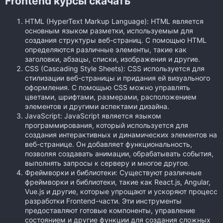
Frontend курсы скачать
HTML (HyperText Markup Language): HTML является
основным языком разметки, используемым для
создания структуры веб-страниц. С помощью HTML
определяются различные элементы, такие как
заголовки, абзацы, списки, изображения и другие.
CSS (Cascading Style Sheets): CSS используется для
стилизации веб-страницы и придания ей визуального
оформления. С помощью CSS можно управлять
цветами, шрифтами, размерами, расположением
элементов и другими аспектами дизайна.
JavaScript: JavaScript является языком
программирования, который используется для
создания интерактивных и динамических элементов на
веб-странице. Он добавляет функциональность,
позволяя создавать анимации, обрабатывать события,
выполнять запросы к серверу и многое другое.
Фреймворки и библиотеки: Существуют различные
фреймворки и библиотеки, такие как React.js, Angular,
Vue.js и другие, которые упрощают и ускоряют процесс
разработки Frontend-части. Эти инструменты
предоставляют готовые компоненты, управление
состоянием и другие функции для создания сложных