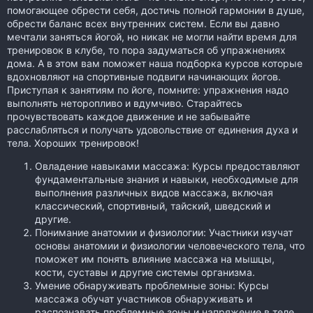
помогающее обрести себя, достичь полной гармонии в душе,
обрести баланс всех внутренних систем. Если вы давно
мечтали заняться йогой, но никак не могли найти время для
тренировок в клубе, то пора задуматься об упражнениях
дома. А в этом вам поможет наша подборка курсов которые
вдохновляют на спортивные подвиги начинающих йогов.
Приступая к занятиям по йоге, помните: упражнения надо
выполнять неторопливо и вдумчиво. Старайтесь
прочувствовать каждое движение и не забывайте
расслабляться и получать удовольствие от единения духа и
тела. Хороших тренировок!
Овладение навыками массажа: Курсы предоставляют
фундаментальные знания и навыки, необходимые для
выполнения различных видов массажа, включая
классический, спортивный, тайский, шведский и
другие.
Понимание анатомии и физиологии: Участники изучат
основы анатомии и физиологии человеческого тела, что
поможет им понять влияние массажа на мышцы,
кости, суставы и другие системы организма.
Умение обнаруживать проблемные зоны: Курсы
массажа обучат участников обнаруживать и
распознавать проблемные зоны и напряжение в теле