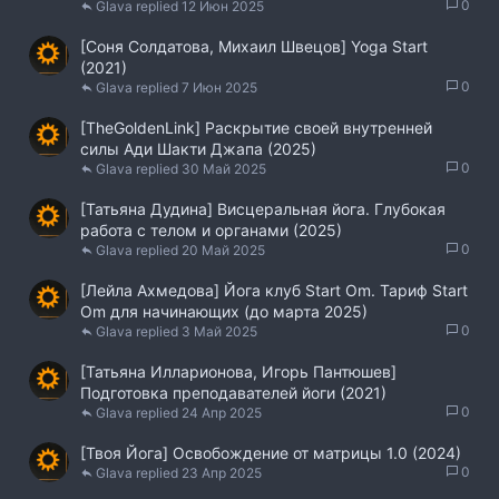
0
Glava
12 Июн 2025
[Соня Солдатова, Михаил Швецов] Yoga Start
(2021)
0
Glava
7 Июн 2025
[TheGoldenLink] Раскрытие своей внутренней
силы Ади Шакти Джапа (2025)
0
Glava
30 Май 2025
[Татьяна Дудина] Висцеральная йога. Глубокая
работа с телом и органами (2025)
0
Glava
20 Май 2025
[Лейла Ахмедова] Йога клуб Start Om. Тариф Start
Om для начинающих (до марта 2025)
0
Glava
3 Май 2025
[Татьяна Илларионова, Игорь Пантюшев]
Подготовка преподавателей йоги (2021)
0
Glava
24 Апр 2025
[Твоя Йога] Освобождение от матрицы 1.0 (2024)
0
Glava
23 Апр 2025