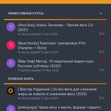
ЭФФЕКТИВНЫЕ КУРСЫ
З
[AnyClass] Алёна Тихонова - Легкая йога 2.0
B
а
(2021)
6
к
Glava
31 Окт 2025
р
З
[Beachbody] Комплекс тренировок PiYo
е
S
а
(Пилатес + Йога)
п
2
к
Glava
15 Дек 2024
л
р
е
З
[Вим Хоф] Метод. 10-недельный видео-курс.
е
B
н
а
Русские субтитры (2020)
п
о
0
к
booms
10 Янв 2022
л
р
е
ПОЛЕЗНО ЗНАТЬ
е
н
п
о
[ Виктор Радионов ] Остео-йога для сжигания
л
жира на животе и снижения веса (2025)
е
0
Glava
13 Дек 2025
н
о
[anikoyoga] Через йогу к мечте, формат «Адепт»,
B