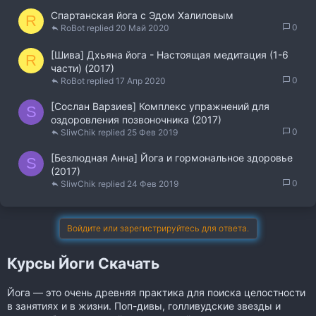
Спартанская йога с Эдом Халиловым
R
0
RoBot
20 Май 2020
[Шива] Дхьяна йога - Настоящая медитация (1-6
R
части) (2017)
0
RoBot
17 Апр 2020
[Сослан Варзиев] Комплекс упражнений для
S
оздоровления позвоночника (2017)
0
SliwChik
25 Фев 2019
[Безлюдная Анна] Йога и гормональное здоровье
S
(2017)
0
SliwChik
24 Фев 2019
Войдите или зарегистрируйтесь для ответа.
Курсы Йоги Скачать
Йога — это очень древняя практика для поиска целостности
в занятиях и в жизни. Поп-дивы, голливудские звезды и