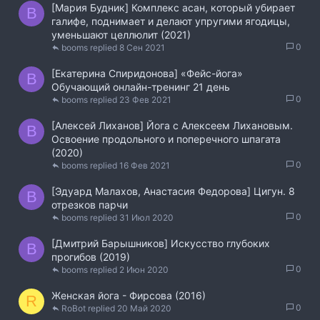
[Мария Будник] Комплекс асан, который убирает
B
галифе, поднимает и делают упругими ягодицы,
уменьшают целлюлит (2021)
0
booms
8 Сен 2021
[Екатерина Спиридонова] «Фейс-йога»
B
Обучающий онлайн-тренинг 21 день
0
booms
23 Фев 2021
[Алексей Лиханов] Йога с Алексеем Лихановым.
B
Освоение продольного и поперечного шпагата
(2020)
0
booms
16 Фев 2021
[Эдуард Малахов, Анастасия Федорова] Цигун. 8
B
отрезков парчи
0
booms
31 Июл 2020
[Дмитрий Барышников] Искусство глубоких
B
прогибов (2019)
0
booms
2 Июн 2020
Женская йога - Фирсова (2016)
R
0
RoBot
20 Май 2020