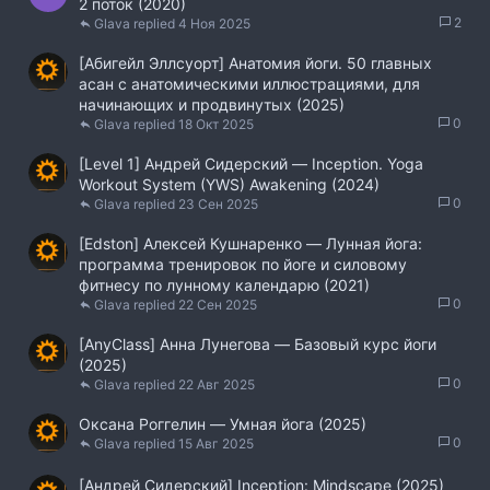
2 поток (2020)
2
Glava
4 Ноя 2025
[Абигейл Эллсуорт] Анатомия йоги. 50 главных
асан с анатомическими иллюстрациями, для
начинающих и продвинутых (2025)
0
Glava
18 Окт 2025
[Level 1] Андрей Сидерский ― Inception. Yoga
Workout System (YWS) Awakening (2024)
0
Glava
23 Сен 2025
[Edston] Алексей Кушнаренко ― Лунная йога:
программа тренировок по йоге и силовому
фитнесу по лунному календарю (2021)
0
Glava
22 Сен 2025
[AnyClass] Анна Лунегова ― Базовый курс йоги
(2025)
0
Glava
22 Авг 2025
Оксана Роггелин ― Умная йога (2025)
0
Glava
15 Авг 2025
[Андрей Сидерский] Inception: Mindscape (2025)