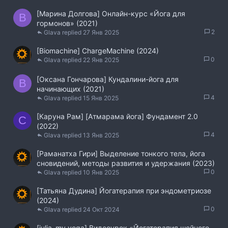
[Марина Долгова] Онлайн-курс «Йога для
B
гормонов» (2021)
2
Glava
27 Янв 2025
[Biomachine] ChargeMachine (2024)
0
Glava
22 Янв 2025
[Оксана Гончарова] Кундалини-йога для
B
начинающих (2021)
4
Glava
15 Янв 2025
[Каруна Рам] [Атмарама йога] Фундамент 2.0
С
(2022)
4
Glava
13 Янв 2025
[Раманатха Гири] Выделение тонкого тела, йога
сновидений, методы развития и удержания (2023)
0
Glava
10 Янв 2025
[Татьяна Дудина] Йогатерапия при эндометриозе
(2024)
0
Glava
24 Окт 2024
[julia_my_yoga] Видеоурок «Йогатерапия шейного