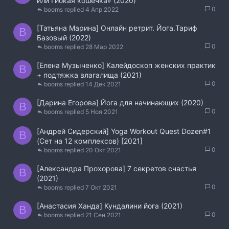
или Гибкая кошечка» (2020)
0
booms
4 Апр 2022
[Татьяна Марина] Онлайн ретрит. Йога.Тариф
B
Базовый (2022)
0
booms
28 Мар 2022
[Елена Музыченко] Калейдоскоп женских практик
B
+ подтяжка влагалища (2021)
0
booms
14 Дек 2021
[Дарина Егорова] Йога для начинающих (2020)
B
0
booms
5 Ноя 2021
[Андрей Сидерский] Yoga Workout Quest Dozen#1
B
(Сет на 12 комплексов) [2021]
0
booms
20 Окт 2021
[Александра Прохорова] 7 секретов счастья
B
(2021)
0
booms
7 Окт 2021
[Анастасия Ханда] Кундалини йога (2021)
B
0
booms
21 Сен 2021