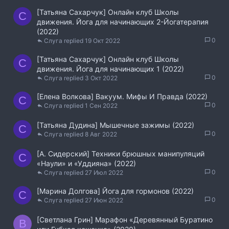
[Татьяна Сахарчук] Онлайн клуб Школы
С
движения. Йога для начинающих 2-Йогатерапия
(2022)
0
Слуга
19 Окт 2022
[Татьяна Сахарчук] Онлайн клуб Школы
С
движения. Йога для начинающих 1 (2022)
0
Слуга
3 Окт 2022
[Елена Волкова] Вакуум. Мифы И Правда (2022)
С
0
Слуга
1 Сен 2022
[Татьяна Дудина] Мышечные зажимы (2022)
С
0
Слуга
8 Авг 2022
[А. Сидерский] Техники брюшных манипуляций
С
«Наули» и «Уддияна» (2022)
0
Слуга
27 Июл 2022
[Марина Долгова] Йога для гормонов (2022)
С
0
Слуга
27 Июн 2022
[Светлана Грин] Марафон «Деревянный Буратино
B