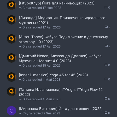
[FitSpoКлуб] Йога для начинающих (2023)
0
Glava
17 Ноя 2023
[Ливанда] Медитация. Привлечение идеального
мужчины (2021)
2
Glava
17 Авг 2023
[Антон Траск] Фабула Подключение к денежному
эгрегору 1.0 (2023)
2
Glava
17 Авг 2023
[Дмитрий Исаев, Александр Драгнев] Фабула
Мужчина - Магнит 4.0 (2023)
0
Glava
15 Авг 2023
[Inner Dimension] Yoga 45 for 45 (2023)
0
Glava
4 Май 2023
[Татьяна Илларионова] IT-Yoga, ITYoga Flow 12
(2022)
0
Glava
4 Май 2023
[Миронова Виктория] Йога для женщин (2022)
С
0
Слуга
9 Янв 2023