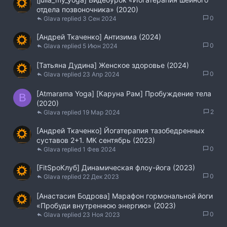
отдела позвоночника» (2020)
0
Glava
3 Сен 2024
[Андрей Ткаченко] Антизима (2024)
0
Glava
5 Июн 2024
[Татьяна Дудина] Женское здоровье (2024)
0
Glava
23 Апр 2024
[Atmarama Yoga] [Каруна Рам] Пробуждение тела
B
(2020)
2
Glava
19 Мар 2024
[Андрей Ткаченко] Йогатерапия тазобедренных
суставов 2+1. МК сентябрь (2023)
0
Glava
1 Фев 2024
[FitSpoКлуб] Динамическая флоу-йога (2023)
0
Glava
22 Дек 2023
[Анастасия Бодрова] Марафон гормональной йоги
«Пробуди внутреннюю энергию» (2023)
0
Glava
23 Ноя 2023