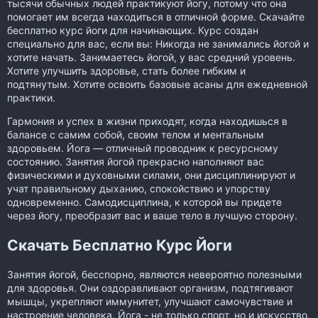
тысячи обычных людей практикуют йогу, потому что она
помогает им всегда находиться в отличной форме. Скачайте
бесплатно курс йоги для начинающих. Курс создан
специально для вас, если вы: Никогда не занимались йогой и
хотите начать. Занимаетесь йогой, у вас средний уровень.
Хотите улучшить здоровье, стать более гибким и
подтянутым. Хотите освоить базовые асаны для ежедневной
практики.
Гармония и успех в жизни приходят, когда находишься в
балансе с самим собой, своим телом и ментальным
здоровьем. Йога — отличный проводник к ресурсному
состоянию. Занятия йогой прекрасно наполняют вас
физическими и духовными силами, они дисциплинируют и
учат правильному дыханию, спокойствию и упорству
одновременно. Самодисциплина, к которой вы придете
через йогу, преобразит вас и ваше тело в лучшую сторону.
Скачать Бесплатно Курс Йоги
Занятия йогой, бесспорно, являются невероятно полезными
для здоровья. Они оздоравливают организм, подтягивают
мышцы, укрепляют иммунитет, улучшают самочувствие и
настроение человека. Йога - не только спорт, но и искусство,