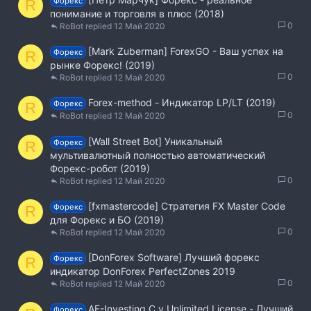
Форекс
R
понимание и торговля в плюс (2018)
0
RoBot
12 Май 2020
[Mark Zuberman] ForexGO - Ваш успех на
Форекс
R
рынке Форекс! (2019)
0
RoBot
12 Май 2020
Forex-method - Индикатор LP/LT (2019)
Форекс
R
0
RoBot
12 Май 2020
[Wall Street Bot] Уникальный
Форекс
R
мультивалютный полностью автоматический
Форекс-робот (2019)
0
RoBot
12 Май 2020
[fxmastercode] Стратегия FX Master Code
Форекс
R
для Форекс и БO (2019)
0
RoBot
12 Май 2020
[DonForex Software] Лучший форекс
Форекс
R
индикатор DonForex PerfectZones 2019
0
RoBot
12 Май 2020
AF-Investing.C v_Unlimited License - Лучший
Форекс