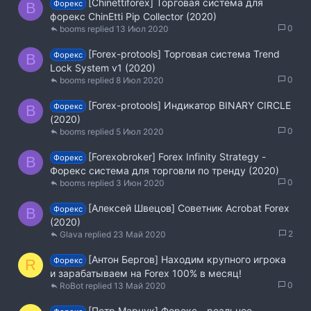
[Chinettiforex] Торговая система для
Форекс
B
форекс ChinEtti Pip Collector (2020)
0
booms
13 Июл 2020
[Forex-protools] Торговая система Trend
Форекс
B
Lock System v1 (2020)
0
booms
8 Июл 2020
[Forex-protools] Индикатор BINARY CIRCLE
Форекс
B
(2020)
0
booms
5 Июл 2020
[Forexobroker] Forex Infinity Strategy -
Форекс
B
Форекс система для торговли по тренду (2020)
0
booms
3 Июн 2020
[Алексей Швецов] Советник Acrobat Forex
Форекс
B
(2020)
2
Glava
23 Май 2020
[Антон Бергов] Находим крупного игрока
Форекс
R
и зарабатываем на Forex 100% в месяц!
0
RoBot
13 Май 2020
[Петр Марчук] Форекс - реальное