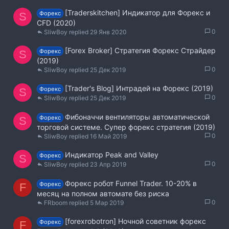
[Traderskitchen] Индикатор для Форекс и
Форекс
S
CFD (2020)
0
SliwBoy
29 Янв 2020
[Forex Broker] Стратегия Форекс Страйдер
Форекс
S
(2019)
0
SliwBoy
25 Дек 2019
[Trader's Blog] Интрадей на Форекс (2019)
Форекс
S
0
SliwBoy
25 Дек 2019
Фибоначчи вентиляторы автоматической
Форекс
S
торговой системе. Супер форекс стратегия (2019)
0
SliwBoy
16 Май 2019
Индикатор Peak and Valley
Форекс
S
0
SliwBoy
23 Апр 2019
Форекс робот Funnel Trader. 10-20% в
Форекс
F
месяц на полном автомате без риска
0
FRboom
5 Мар 2019
[forexrobotron] Ночной советник форекс
Форекс
F