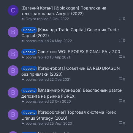
[Евгений Коган] [@bidkogan] Подписка на
С
телеграм канал. Август (2022)
0
Слуга
3 Сен 2022
[Команда Trade Capital] Советник Trade
Форекс
B
Capital (2022)
0
booms
24 Мар 2022
Советник WOLF FOREX SIGNAL EA v 7.00
Форекс
B
0
booms
13 Апр 2021
[forex-robots] Советник EA RED DRAGON
Форекс
B
без привязки (2020)
0
booms
22 Фев 2021
[Владимир Кузнецов] Безопасный разгон
Форекс
B
депозита на рынке FOREX
0
booms
23 Окт 2020
[forexobroker] Торговая система Forex
Форекс
B
Uranus Strategy (2020)
0
booms
25 Июл 2020