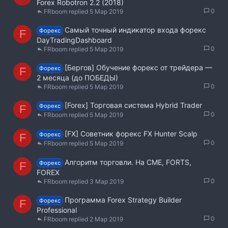
Forex Robotron 2.2 (2018)
0
FRboom
5 Мар 2019
Самый точный индикатор входа форекс
Форекс
F
DayTradingDashboard
0
FRboom
5 Мар 2019
[Бергов] Обучение форекс от трейдера —
Форекс
F
2 месяца (до ПОБЕДЫ)
0
FRboom
5 Мар 2019
[Forex] Торговая система Hybrid Trader
Форекс
F
0
FRboom
5 Мар 2019
[FX] Советник форекс FX Hunter Scalp
Форекс
F
0
FRboom
5 Мар 2019
Алгopитм тоpговли. На CME, FORTS,
Форекс
F
FOREX
0
FRboom
3 Мар 2019
Программа Forex Strategy Builder
Форекс
F
Professional
0
FRboom
2 Мар 2019