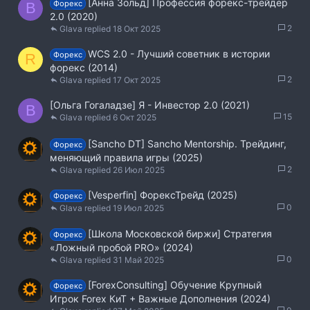
[Анна Зольд] Профессия форекс-трейдер
Форекс
B
2.0 (2020)
2
Glava
18 Окт 2025
WCS 2.0 - Лучший советник в истории
Форекс
R
форекс (2014)
2
Glava
17 Окт 2025
[Ольга Гогаладзе] Я - Инвестор 2.0 (2021)
B
15
Glava
6 Окт 2025
[Sancho DT] Sancho Mentorship. Трейдинг,
Форекс
меняющий правила игры (2025)
2
Glava
26 Июл 2025
[Vesperfin] ФорексТрейд (2025)
Форекс
0
Glava
19 Июл 2025
[Школа Московской биржи] Стратегия
Форекс
«Ложный пробой PRO» (2024)
0
Glava
31 Май 2025
[ForexConsulting] Обучение Крупный
Форекс
Игрок Forex КиТ + Важные Дополнения (2024)